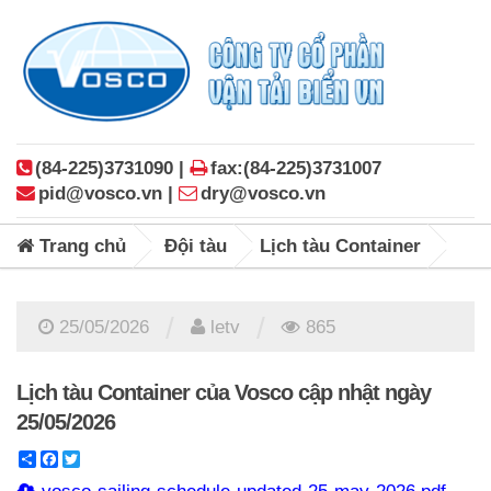
(84-225)3731090 |
fax:(84-225)3731007
pid@vosco.vn |
dry@vosco.vn
Trang chủ
Đội tàu
Lịch tàu Container
/
/
25/05/2026
letv
865
Lịch tàu Container của Vosco cập nhật ngày
25/05/2026
Share
Facebook
Twitter