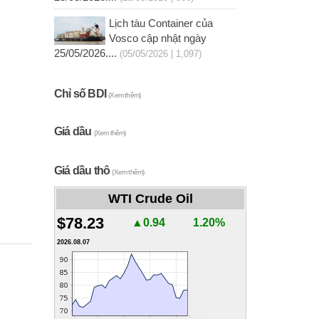
Lịch tàu Container của
Vosco cập nhật ngày
25/05/2026....
(05/05/2026 | 1,097)
Chỉ số BDI
(Xem thêm)
Giá dầu
(Xem thêm)
Giá dầu thô
(Xem thêm)
WTI Crude Oil
$78.23
▲0.94
1.20%
2026.08.07