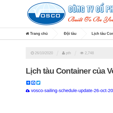
Trang chủ
Đội tàu
Lịch tàu Co
/
/
26/10/2020
pth
2,748
Lịch tàu Container của 
Share
Facebook
Twitter
vosco-sailing-schedule-update-26-oct-20