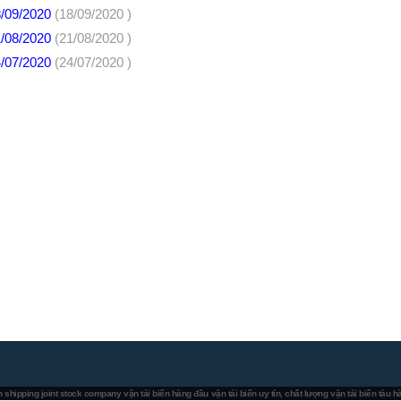
8/09/2020
(18/09/2020 )
1/08/2020
(21/08/2020 )
4/07/2020
(24/07/2020 )
 shipping joint stock company
vận tải biển hàng đầu
vận tải biển uy tín, chất lượng
vận tải biển tàu 