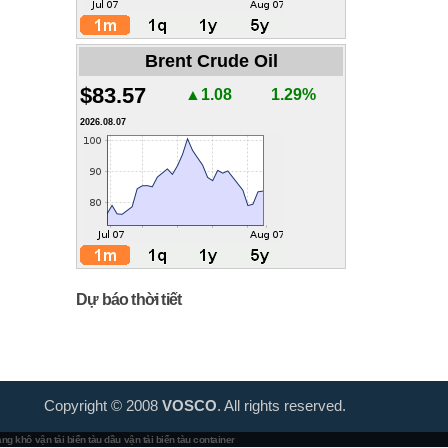
Brent Crude Oil
$83.57
▲1.08
1.29%
2026.08.07
Dự báo thời tiết
Copyright © 2008
VOSCO
. All rights reserved.
hàng khô
vận tải biển tàu dầu
vận tải biển tàu container