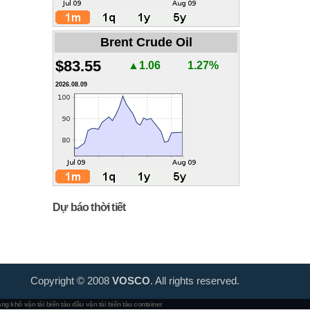
Brent Crude Oil
$83.55
▲1.06
1.27%
2026.08.09
Dự báo thời tiết
Copyright © 2008
VOSCO
. All rights reserved.
hàng khô
vận tải biển tàu dầu
vận tải biển tàu container