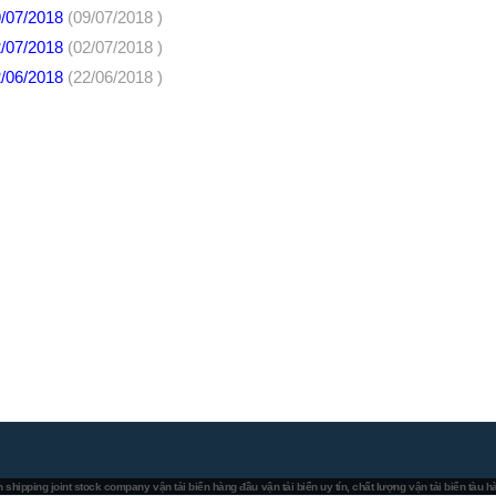
9/07/2018
(09/07/2018 )
2/07/2018
(02/07/2018 )
2/06/2018
(22/06/2018 )
 shipping joint stock company
vận tải biển hàng đầu
vận tải biển uy tín, chất lượng
vận tải biển tàu 