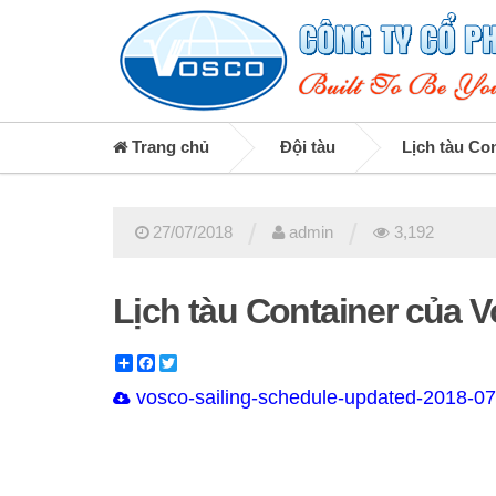
Trang chủ
Đội tàu
Lịch tàu Co
/
/
27/07/2018
admin
3,192
Lịch tàu Container của 
Share
Facebook
Twitter
vosco-sailing-schedule-updated-2018-07