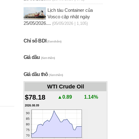
Lịch tàu Container của
Vosco cập nhật ngày
25/05/2026....
(05/05/2026 | 1,105)
Chỉ số BDI
(Xem thêm)
Giá dầu
(Xem thêm)
Giá dầu thô
(Xem thêm)
WTI Crude Oil
$78.18
▲0.89
1.14%
2026.08.09