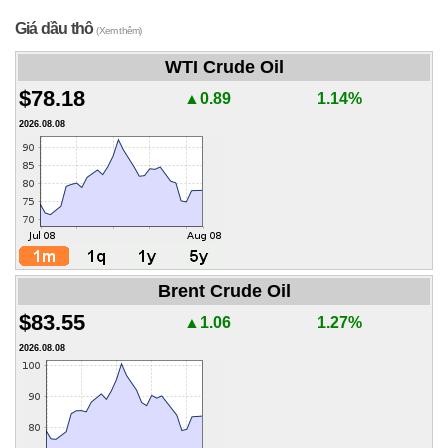
Giá dầu thô
(Xem thêm)
WTI Crude Oil
$78.18
▲0.89
1.14%
2026.08.08
Brent Crude Oil
$83.55
▲1.06
1.27%
2026.08.08