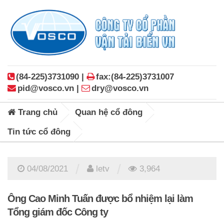
(84-225)3731090 |
fax:(84-225)3731007
pid@vosco.vn |
dry@vosco.vn
Trang chủ
Quan hệ cổ đông
Tin tức cổ đông
/
/
04/08/2021
letv
3,964
Ông Cao Minh Tuấn được bổ nhiệm lại làm
Tổng giám đốc Công ty