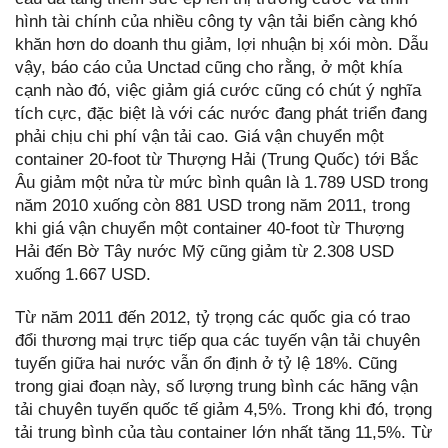
hình tài chính của nhiều công ty vận tải biển càng khó
khăn hơn do doanh thu giảm, lợi nhuận bị xói mòn. Dẫu
vậy, báo cáo của Unctad cũng cho rằng, ở một khía
cạnh nào đó, việc giảm giá cước cũng có chút ý nghĩa
tích cực, đặc biệt là với các nước đang phát triển đang
phải chịu chi phí vận tải cao. Giá vận chuyển một
container 20-foot từ Thượng Hải (Trung Quốc) tới Bắc
Âu giảm một nửa từ mức bình quân là 1.789 USD trong
năm 2010 xuống còn 881 USD trong năm 2011, trong
khi giá vận chuyển một container 40-foot từ Thượng
Hải đến Bờ Tây nước Mỹ cũng giảm từ 2.308 USD
xuống 1.667 USD.
Từ năm 2011 đến 2012, tỷ trọng các quốc gia có trao
đổi thương mại trực tiếp qua các tuyến vận tải chuyên
tuyến giữa hai nước vẫn ổn định ở tỷ lệ 18%. Cũng
trong giai đoạn này, số lượng trung bình các hãng vận
tải chuyên tuyến quốc tế giảm 4,5%. Trong khi đó, trọng
tải trung bình của tàu container lớn nhất tăng 11,5%. Từ