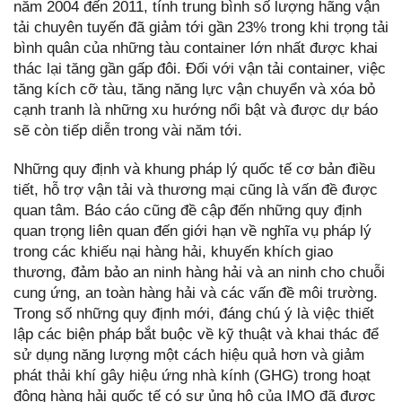
năm 2004 đến 2011, tính trung bình số lượng hãng vận
tải chuyên tuyến đã giảm tới gần 23% trong khi trọng tải
bình quân của những tàu container lớn nhất được khai
thác lại tăng gần gấp đôi. Đối với vận tải container, việc
tăng kích cỡ tàu, tăng năng lực vận chuyển và xóa bỏ
cạnh tranh là những xu hướng nổi bật và được dự báo
sẽ còn tiếp diễn trong vài năm tới.
Những quy định và khung pháp lý quốc tế cơ bản điều
tiết, hỗ trợ vận tải và thương mại cũng là vấn đề được
quan tâm. Báo cáo cũng đề cập đến những quy định
quan trọng liên quan đến giới hạn về nghĩa vụ pháp lý
trong các khiếu nại hàng hải, khuyến khích giao
thương, đảm bảo an ninh hàng hải và an ninh cho chuỗi
cung ứng, an toàn hàng hải và các vấn đề môi trường.
Trong số những quy định mới, đáng chú ý là việc thiết
lập các biện pháp bắt buộc về kỹ thuật và khai thác để
sử dụng năng lượng một cách hiệu quả hơn và giảm
phát thải khí gây hiệu ứng nhà kính (GHG) trong hoạt
động hàng hải quốc tế có sự ủng hộ của IMO đã được