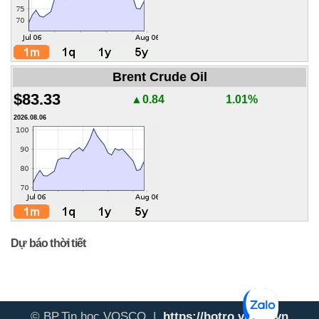
Brent Crude Oil
$83.33
▲0.84
1.01%
2026.08.06
Dự báo thời tiết
© BP.Tin học VOSCO |
https://hotro.vosco.vn