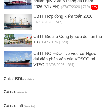
nhuận quý 2 và 6 tháng đầu năm
2026 (VI / EN)
(27/07/2026 | 719)
new
CBTT Hợp đồng kiểm toán 2026
(07/07/2026 | 747)
CBTT Điều lệ Công ty sửa đổi lần thứ
10
(26/05/2026 | 720)
CBTT NQ HĐQT về việc cử Người
đại diện phần vốn của VOSCO tại
VTSC
(18/05/2026 | 984)
Chỉ số BDI
(Xem thêm)
Giá dầu
(Xem thêm)
Giá dầu thô
(Xem thêm)