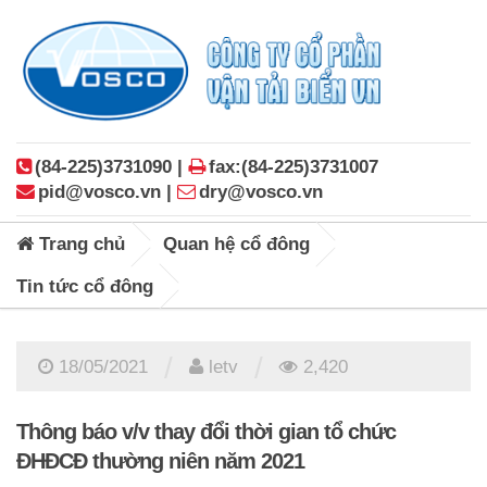
(84-225)3731090 |
fax:(84-225)3731007
pid@vosco.vn |
dry@vosco.vn
Trang chủ
Quan hệ cổ đông
Tin tức cổ đông
/
/
18/05/2021
letv
2,420
Thông báo v/v thay đổi thời gian tổ chức
ĐHĐCĐ thường niên năm 2021