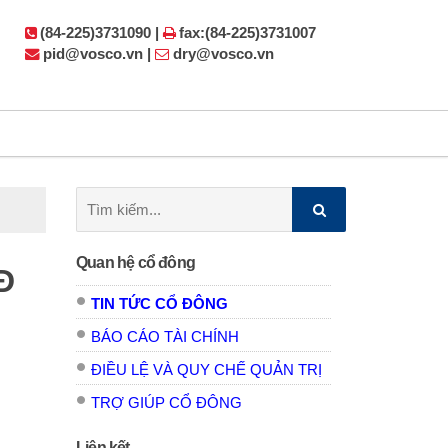
(84-225)3731090 |
fax:(84-225)3731007
pid@vosco.vn |
dry@vosco.vn
Tìm
kiếm:
Quan hệ cổ đông
Đ
TIN TỨC CỔ ĐÔNG
BÁO CÁO TÀI CHÍNH
ĐIỀU LỆ VÀ QUY CHẾ QUẢN TRỊ
TRỢ GIÚP CỔ ĐÔNG
Liên kết