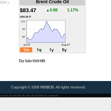
Brent Crude Oil
2024 )
$83.47
▲0.98
1.17%
2026.08.07
Dự báo thời tiết
Copyright © 2008
VOSCO
. All rights reserved.
hàng khô
vận tải biển tàu dầu
vận tải biển tàu container