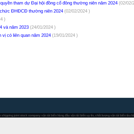
 quyền tham dự Đại hội đồng cổ đông thường niên năm 2024
(02/02/
ổ chức ĐHĐCĐ thường niên 2024
(02/02/2024 )
4 )
 Q4 và năm 2023
(24/01/2024 )
n vị có liên quan năm 2024
(19/01/2024 )
 shipping joint stock company
vận tải biển hàng đầu
vận tải biển uy tín, chất lượng
vận tải biển tàu 