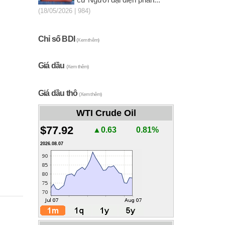
cử Người đại diện phần...
(18/05/2026 | 984)
Chỉ số BDI
(Xem thêm)
Giá dầu
(Xem thêm)
Giá dầu thô
(Xem thêm)
WTI Crude Oil
$77.92
▲0.63
0.81%
2026.08.07