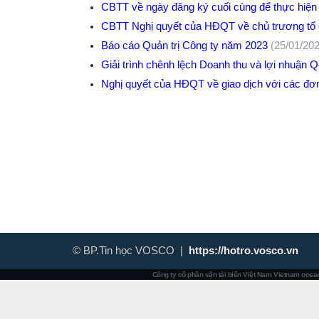
CBTT về ngày đăng ký cuối cùng để thực hiện
CBTT Nghị quyết của HĐQT về chủ trương t
Báo cáo Quản trị Công ty năm 2023
(25/01/202
Giải trình chênh lệch Doanh thu và lợi nhuận
Nghị quyết của HĐQT về giao dịch với các đơ
© BP.Tin học VOSCO |
https://hotro.vosco.vn
Công ty cổ phần vận tải biển Việt Nam
Vietnam ocean