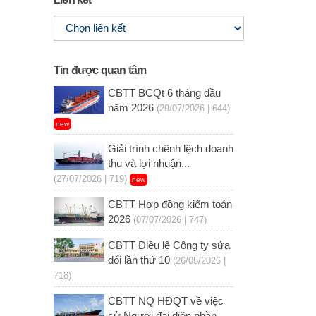
Tin được quan tâm
CBTT BCQt 6 tháng đầu
năm 2026
(29/07/2026 | 644)
new
Giải trình chênh lệch doanh
thu và lợi nhuận...
(27/07/2026 | 719)
new
CBTT Hợp đồng kiểm toán
2026
(07/07/2026 | 747)
CBTT Điều lệ Công ty sửa
đổi lần thứ 10
(26/05/2026 |
718)
CBTT NQ HĐQT về việc