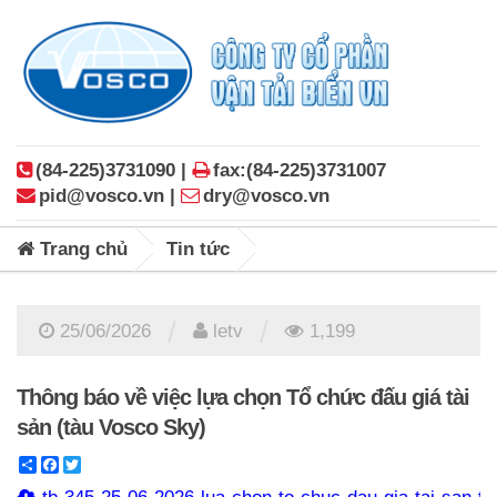
(84-225)3731090 |
fax:(84-225)3731007
pid@vosco.vn |
dry@vosco.vn
Trang chủ
Tin tức
/
/
25/06/2026
letv
1,199
Thông báo về việc lựa chọn Tổ chức đấu giá tài
sản (tàu Vosco Sky)
Share
Facebook
Twitter