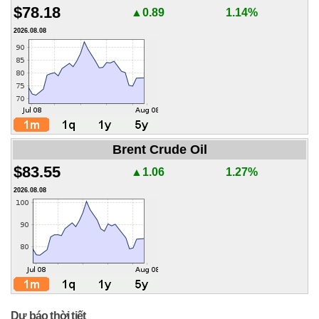
$78.18
▲0.89
1.14%
2026.08.08
Brent Crude Oil
$83.55
▲1.06
1.27%
2026.08.08
Dự báo thời tiết