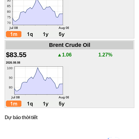
Brent Crude Oil
$83.55
▲1.06
1.27%
2026.08.08
Dự báo thời tiết