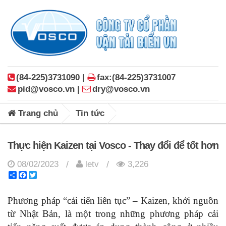
(84-225)3731090 |
fax:(84-225)3731007
pid@vosco.vn |
dry@vosco.vn
Trang chủ
Tin tức
Thực hiện Kaizen tại Vosco - Thay đổi để tốt hơn
08/02/2023
letv
3,226
/
/
Share
Facebook
Twitter
Phương pháp “cải tiến liên tục” – Kaizen, khởi nguồn
từ Nhật Bản, là một trong những phương pháp cải