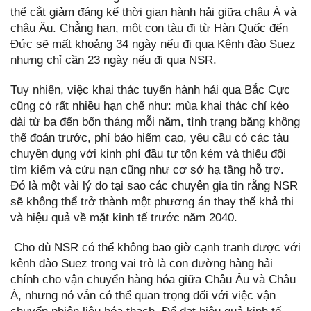
thể cắt giảm đáng kể thời gian hành hải giữa châu Á và
châu Âu. Chẳng hạn, một con tàu đi từ Hàn Quốc đến
Đức sẽ mất khoảng 34 ngày nếu đi qua Kênh đào Suez
nhưng chỉ cần 23 ngày nếu đi qua NSR.
Tuy nhiên, việc khai thác tuyến hành hải qua Bắc Cực
cũng có rất nhiều hạn chế như: mùa khai thác chỉ kéo
dài từ ba đến bốn tháng mỗi năm, tình trạng băng không
thể đoán trước, phí bảo hiểm cao, yêu cầu có các tàu
chuyên dụng với kinh phí đầu tư tốn kém và thiếu đội
tìm kiếm và cứu nạn cũng như cơ sở hạ tầng hỗ trợ.
Đó là một vài lý do tại sao các chuyên gia tin rằng NSR
sẽ không thể trở thành một phương án thay thế khả thi
và hiệu quả về mặt kinh tế trước năm 2040.
Cho dù NSR có thể không bao giờ cạnh tranh được với
kênh đào Suez trong vai trò là con đường hàng hải
chính cho vận chuyển hàng hóa giữa Châu Âu và Châu
Á, nhưng nó vẫn có thể quan trọng đối với việc vận