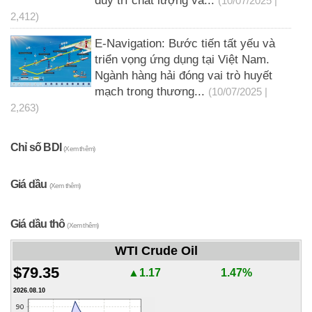
duy trì chất lượng và...
(10/07/2025 |
2,412)
E-Navigation: Bước tiến tất yếu và
triển vọng ứng dụng tại Việt Nam.
Ngành hàng hải đóng vai trò huyết
mạch trong thương...
(10/07/2025 |
2,263)
Chỉ số BDI
(Xem thêm)
Giá dầu
(Xem thêm)
Giá dầu thô
(Xem thêm)
WTI Crude Oil
$79.35
▲1.17
1.47%
2026.08.10