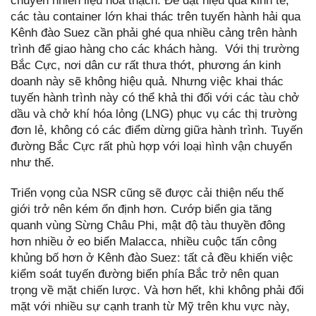
chuyển nhiên liệu hóa thạch. Để đạt hiệu quả kinh tế,
các tàu container lớn khai thác trên tuyến hành hải qua
Kênh đào Suez cần phải ghé qua nhiều cảng trên hành
trình để giao hàng cho các khách hàng. Với thị trường
Bắc Cực, nơi dân cư rất thưa thớt, phương án kinh
doanh này sẽ không hiệu quả. Nhưng việc khai thác
tuyến hành trình này có thể khả thi đối với các tàu chở
dầu và chở khí hóa lỏng (LNG) phục vụ các thị trường
đơn lẻ, không có các điểm dừng giữa hành trình. Tuyến
đường Bắc Cực rất phù hợp với loại hình vận chuyển
như thế.
Triển vọng của NSR cũng sẽ được cải thiện nếu thế
giới trở nên kém ổn định hơn. Cướp biển gia tăng
quanh vùng Sừng Châu Phi, mật độ tàu thuyền đông
hơn nhiều ở eo biển Malacca, nhiều cuộc tấn công
khủng bố hơn ở Kênh đào Suez: tất cả đều khiến việc
kiểm soát tuyến đường biển phía Bắc trở nên quan
trọng về mặt chiến lược. Và hơn hết, khi không phải đối
mặt với nhiều sự cạnh tranh từ Mỹ trên khu vực này,