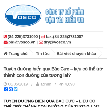
(84-225)3731090 |
fax:(84-225)3731007
pid@vosco.vn |
dry@vosco.vn
Trang chủ
Tin tức
Bài viết chuyên khảo
Tuyến đường biển qua Bắc Cực – liệu có thể trở
thành con đường của tương lai?
06/05/2019
admin
4,690
/
/
Share
Facebook
Twitter
TUYẾN ĐƯỜNG BIỂN QUA BẮC CỰC – LIỆU CÓ
THỂ TRỞ THÀNH CON ĐƯỜNG CỦA TƯƠNG LAI?