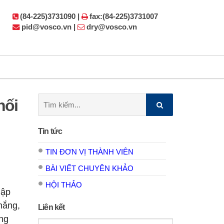
(84-225)3731090 |
fax:(84-225)3731007
pid@vosco.vn |
dry@vosco.vn
Tìm
nối
kiếm:
Tin tức
TIN ĐƠN VỊ THÀNH VIÊN
BÀI VIẾT CHUYÊN KHẢO
HỘI THẢO
lập
hắng,
Liên kết
ng