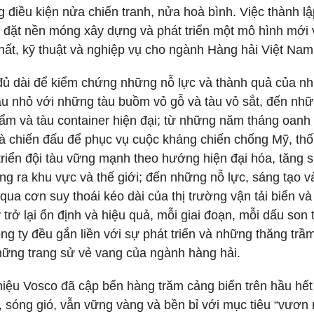
g điều kiện nửa chiến tranh, nửa hoà bình. Việc thành lậ
c đặt nền móng xây dựng và phát triển một mô hình mới 
 chất, kỹ thuật và nghiệp vụ cho ngành Hàng hải Việt Nam
đủ dài để kiểm chứng những nỗ lực và thành quả của nh
àu nhỏ với những tàu buồm vỏ gỗ và tàu vỏ sắt, đến nh
ẩm và tàu container hiện đại; từ những năm tháng oanh l
và chiến đấu để phục vụ cuộc kháng chiến chống Mỹ, th
triển đội tàu vững mạnh theo hướng hiện đại hóa, tăng 
ng ra khu vực và thế giới; đến những nỗ lực, sáng tạo và
qua cơn suy thoái kéo dài của thị trường vận tải biển v
trở lại ổn định và hiệu quả, mỗi giai đoạn, mỗi dấu son 
g ty đều gắn liền với sự phát triển và những thăng trầ
những trang sử vẻ vang của ngành hàng hải.
ệu Vosco đã cập bến hàng trăm cảng biển trên hầu hết
, sóng gió, vẫn vững vàng và bền bỉ với mục tiêu “vươn 