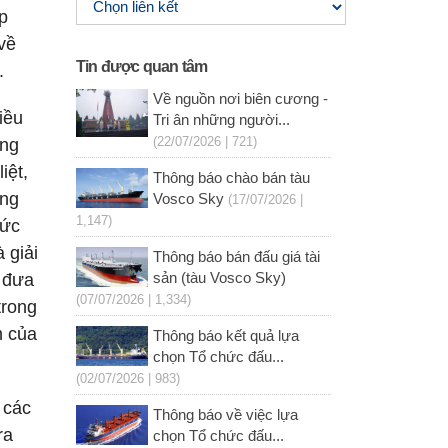
p
về
Tin được quan tâm
.
Về nguồn nơi biên cương -
iều
Tri ân những người...
(22/07/2026 | 721)
ững
iệt,
Thông báo chào bán tàu
ống
Vosco Sky
(17/07/2026 |
1,147)
sức
 giải
Thông báo bán đấu giá tài
à đưa
sản (tàu Vosco Sky)
(07/07/2026 | 1,334)
trong
m của
Thông báo kết quả lựa
chọn Tổ chức đấu...
(02/07/2026 | 983)
 các
Thông báo về việc lựa
ra
chọn Tổ chức đấu...