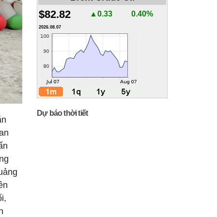
$82.82
▲0.33
0.40%
2026.08.07
Dự báo thời tiết
ăn
uan
ấn
ing
Quảng
ền
i,
h