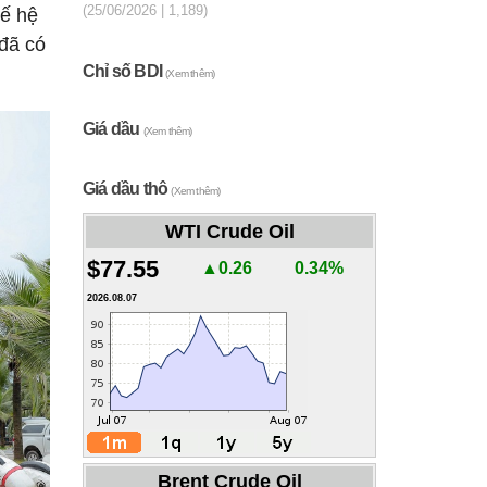
(25/06/2026 | 1,189)
hế hệ
 đã có
Chỉ số BDI
(Xem thêm)
Giá dầu
(Xem thêm)
Giá dầu thô
(Xem thêm)
WTI Crude Oil
$77.55
▲0.26
0.34%
2026.08.07
Brent Crude Oil