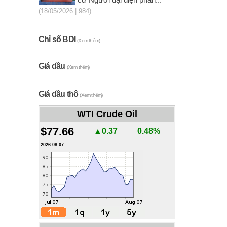
cử Người đại diện phần...
(18/05/2026 | 984)
Chỉ số BDI
(Xem thêm)
Giá dầu
(Xem thêm)
Giá dầu thô
(Xem thêm)
WTI Crude Oil
$77.66
▲0.37
0.48%
2026.08.07