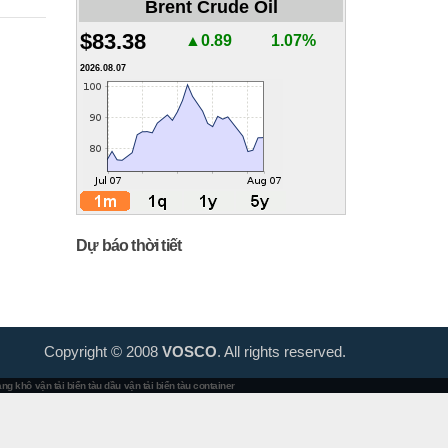
Brent Crude Oil
$83.38
▲0.89
1.07%
2026.08.07
Dự báo thời tiết
Copyright © 2008
VOSCO
. All rights reserved.
hàng khô
vận tải biển tàu dầu
vận tải biển tàu container