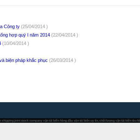
của Công ty
(25/04/2014 )
h tổng hợp quý I năm 2014
(22/04/2014 )
14
(10/04/2014 )
 và biện pháp khắc phục
(26/03/2014 )
 shipping joint stock company
vận tải biển hàng đầu
vận tải biển uy tín, chất lượng
vận tải biển tàu 