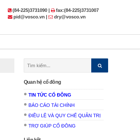
(84-225)3731090 |
fax:(84-225)3731007
pid@vosco.vn |
dry@vosco.vn
Tìm
kiếm:
Quan hệ cổ đông
TIN TỨC CỔ ĐÔNG
BÁO CÁO TÀI CHÍNH
ĐIỀU LỆ VÀ QUY CHẾ QUẢN TRỊ
TRỢ GIÚP CỔ ĐÔNG
Liên kết