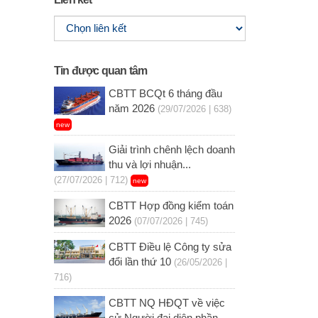
Tin được quan tâm
CBTT BCQt 6 tháng đầu
năm 2026
(29/07/2026 | 638)
new
Giải trình chênh lệch doanh
thu và lợi nhuận...
(27/07/2026 | 712)
new
CBTT Hợp đồng kiểm toán
2026
(07/07/2026 | 745)
CBTT Điều lệ Công ty sửa
đổi lần thứ 10
(26/05/2026 |
716)
CBTT NQ HĐQT về việc