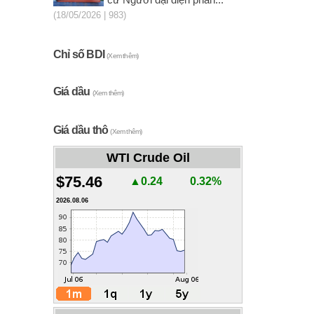
cử Người đại diện phần...
(18/05/2026 | 983)
Chỉ số BDI
(Xem thêm)
Giá dầu
(Xem thêm)
Giá dầu thô
(Xem thêm)
WTI Crude Oil
$75.46
▲0.24
0.32%
2026.08.06