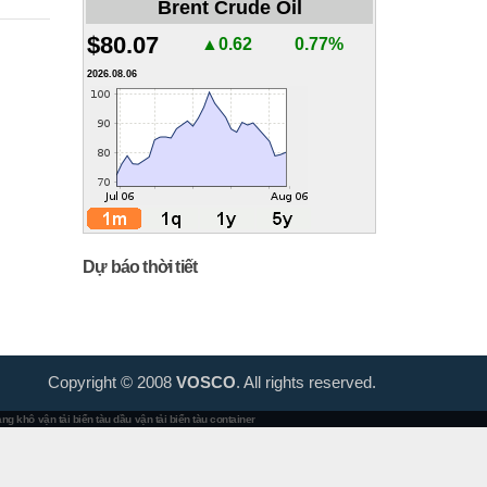
Brent Crude Oil
$80.07
▲0.62
0.77%
2026.08.06
Dự báo thời tiết
Copyright © 2008
VOSCO
. All rights reserved.
hàng khô
vận tải biển tàu dầu
vận tải biển tàu container