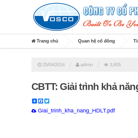
Trang chủ
Quan hệ cổ đông
Ti
/
/
25/04/2014
admin
3,605
CBTT: Giải trình khả năn
Share
Facebook
Twitter
Giai_trinh_kha_nang_HDLT.pdf