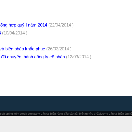
h tổng hợp quý I năm 2014
(22/04/2014 )
14
(10/04/2014 )
 và biện pháp khắc phục
(26/03/2014 )
h đã chuyển thành công ty cổ phần
(12/03/2014 )
 shipping joint stock company
vận tải biển hàng đầu
vận tải biển uy tín, chất lượng
vận tải biển tàu 