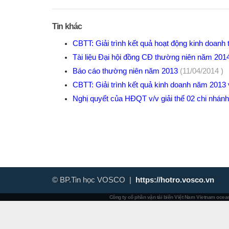
Tin khác
CBTT: Giải trình kết quả hoạt động kinh doan
Tài liệu Đại hội đồng CĐ thường niên năm 20
Báo cáo thường niên năm 2013
(11/04/2014 )
CBTT: Giải trình kết quả kinh doanh năm 2013
Nghị quyết của HĐQT v/v giải thể 02 chi nhán
© BP.Tin học VOSCO |
https://hotro.vosco.vn
Công ty cổ phần vận tải biển Việt Nam
Vietnam ocean