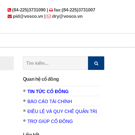
(84-225)3731090 |
fax:(84-225)3731007
pid@vosco.vn |
dry@vosco.vn
Tìm
kiếm:
Quan hệ cổ đông
TIN TỨC CỔ ĐÔNG
BÁO CÁO TÀI CHÍNH
ĐIỀU LỆ VÀ QUY CHẾ QUẢN TRỊ
TRỢ GIÚP CỔ ĐÔNG
Liên kết