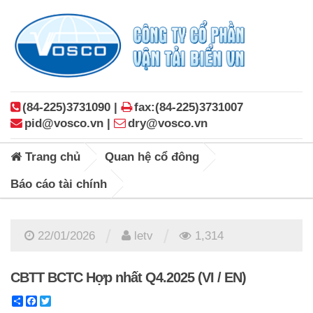
(84-225)3731090 |
fax:(84-225)3731007
pid@vosco.vn |
dry@vosco.vn
Trang chủ
Quan hệ cổ đông
Báo cáo tài chính
/
/
22/01/2026
letv
1,314
CBTT BCTC Hợp nhất Q4.2025 (VI / EN)
Share
Facebook
Twitter