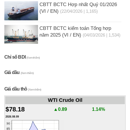
CBTT BCTC Hợp nhất Quý 01/2026
(VI / EN)
(22/04/2026 | 1,165)
CBTT BCTC kiểm toán Tổng hợp
năm 2025 (VI / EN)
(04/03/2026 | 1,534)
Chỉ số BDI
(Xem thêm)
Giá dầu
(Xem thêm)
Giá dầu thô
(Xem thêm)
WTI Crude Oil
$78.18
▲0.89
1.14%
2026.08.09