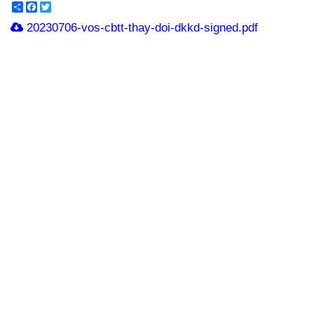
Share
Facebook
Twitter
20230706-vos-cbtt-thay-doi-dkkd-signed.pdf