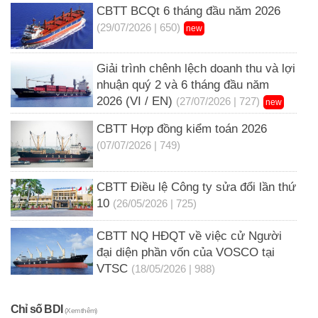
CBTT BCQt 6 tháng đầu năm 2026
(29/07/2026 | 650)
new
Giải trình chênh lệch doanh thu và lợi
nhuận quý 2 và 6 tháng đầu năm
2026 (VI / EN)
(27/07/2026 | 727)
new
CBTT Hợp đồng kiểm toán 2026
(07/07/2026 | 749)
CBTT Điều lệ Công ty sửa đổi lần thứ
10
(26/05/2026 | 725)
CBTT NQ HĐQT về việc cử Người
đại diện phần vốn của VOSCO tại
VTSC
(18/05/2026 | 988)
Chỉ số BDI
(Xem thêm)