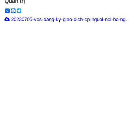
Quản trị
Share
Facebook
Twitter
20230705-vos-dang-ky-giao-dich-cp-nguoi-noi-bo-nguy