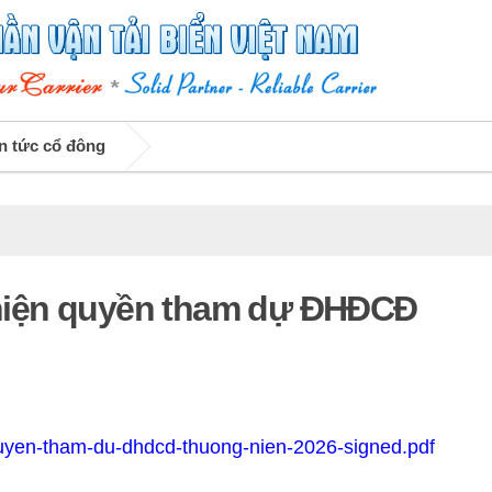
n tức cổ đông
hiện quyền tham dự ĐHĐCĐ
uyen-tham-du-dhdcd-thuong-nien-2026-signed.pdf