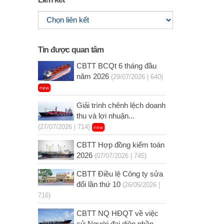
Tin được quan tâm
CBTT BCQt 6 tháng đầu
năm 2026
(29/07/2026 | 640)
new
Giải trình chênh lệch doanh
thu và lợi nhuận...
(27/07/2026 | 714)
new
CBTT Hợp đồng kiểm toán
2026
(07/07/2026 | 745)
CBTT Điều lệ Công ty sửa
đổi lần thứ 10
(26/05/2026 |
716)
CBTT NQ HĐQT về việc