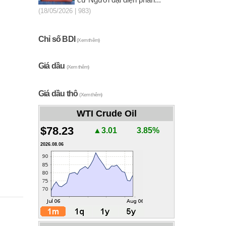
cử Người đại diện phần...
(18/05/2026 | 983)
Chỉ số BDI
(Xem thêm)
Giá dầu
(Xem thêm)
Giá dầu thô
(Xem thêm)
WTI Crude Oil
$78.23
▲3.01
3.85%
2026.08.06