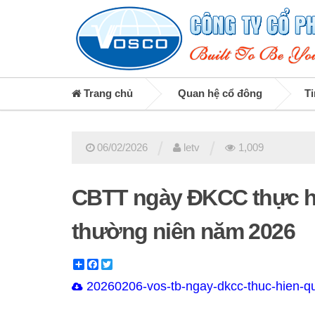
Trang chủ
Quan hệ cổ đông
Ti
/
/
06/02/2026
letv
1,009
CBTT ngày ĐKCC thực 
thường niên năm 2026
Share
Facebook
Twitter
20260206-vos-tb-ngay-dkcc-thuc-hien-q