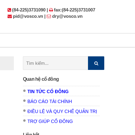
(84-225)3731090 |
fax:(84-225)3731007
pid@vosco.vn |
dry@vosco.vn
Tìm
kiếm:
Quan hệ cổ đông
TIN TỨC CỔ ĐÔNG
BÁO CÁO TÀI CHÍNH
ĐIỀU LỆ VÀ QUY CHẾ QUẢN TRỊ
TRỢ GIÚP CỔ ĐÔNG
Liên kết