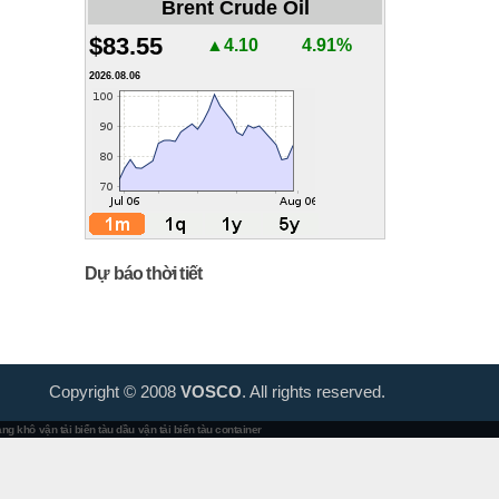
Brent Crude Oil
$83.55
▲4.10
4.91%
2026.08.06
Dự báo thời tiết
Copyright © 2008
VOSCO
. All rights reserved.
hàng khô
vận tải biển tàu dầu
vận tải biển tàu container