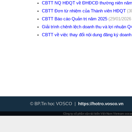
CBTT NQ HĐQT về ĐHĐCĐ thường niên nă
CBTT Đơn từ nhiệm của Thành viên HĐQT
(3
CBTT Báo cáo Quản trị năm 2025
(29/01/2026 
Giải trình chênh lệch doanh thu và lợi nhuận 
CBTT về việc thay đổi nội dung đăng ký doan
© BP.Tin học VOSCO |
https://hotro.vosco.vn
Công ty cổ phần vận tải biển Việt Nam
Vietnam ocean