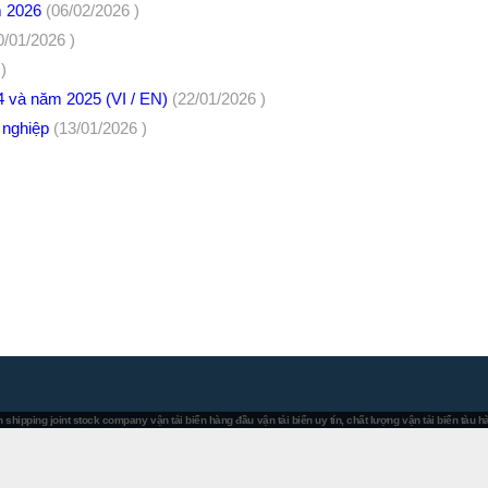
m 2026
(06/02/2026 )
0/01/2026 )
)
Q4 và năm 2025 (VI / EN)
(22/01/2026 )
h nghiệp
(13/01/2026 )
 shipping joint stock company
vận tải biển hàng đầu
vận tải biển uy tín, chất lượng
vận tải biển tàu 