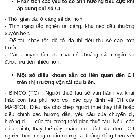
Phân tích các yếu tố có ảnh hưởng tiêu cực khi
áp dụng chỉ số CII
- Thời gian tàu ở cảng sẽ dài hơn.
- Tình trạng tắc nghẽn tại cảng, khu neo đậu thường
xuyên hơn.
- Để tàu chạy tốc độ tối đa thì tiêu thụ sẽ cao hơn
trước.
- Các chuyến tàu, dịch vụ có khoảng cách ngắn sẽ
được ưu tiên nhiều hơn.
Một số điểu khoản sẵn có liên quan đến CII
trên thị trường vận tải tàu biển.
- BIMCO (TC) : Người thuê tàu sẽ vận hành và khai
thác con tàu phù hợp với các quy định về CII của
MARPOL. Điều này cho phép người thuê thay thế hoặc
điều chỉnh các hướng dẫn, yêu cầu của chuyến đi,
hướng đi … của tàu trong thời gian thuê tàu. Nếu các
điều chỉnh, thay thế này nhằm mục đích đạt được CII
người thuê mong muốn nhưng lại không đúng theo với