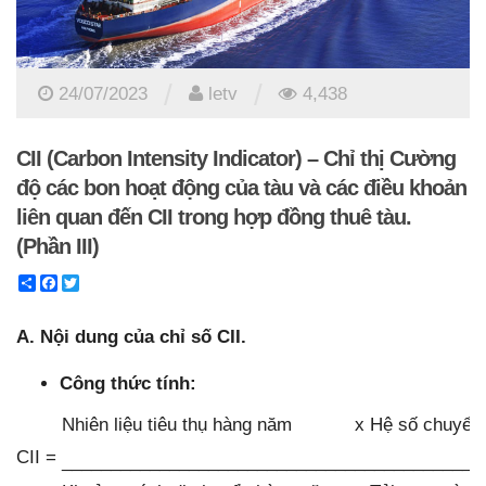
/
/
24/07/2023
letv
4,438
CII (Carbon Intensity Indicator) – Chỉ thị Cường
độ các bon hoạt động của tàu và các điều khoản
liên quan đến CII trong hợp đồng thuê tàu.
(Phần III)
Share
Facebook
Twitter
A. Nội dung của chỉ số CII.
Công thức tính:
Nhiên liệu tiêu thụ hàng năm
x
Hệ số chuyển
CII
=
___________________________________________