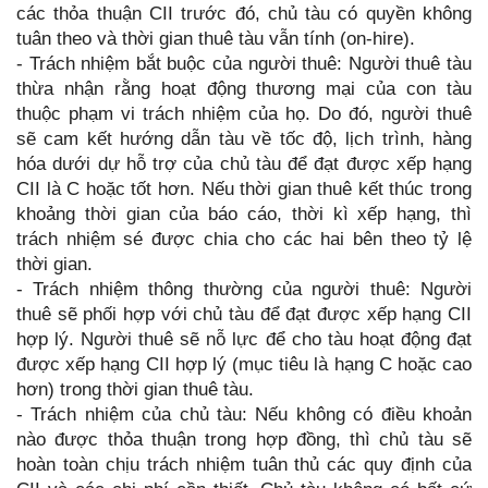
các thỏa thuận CII trước đó, chủ tàu có quyền không
tuân theo và thời gian thuê tàu vẫn tính (on-hire).
- Trách nhiệm bắt buộc của người thuê: Người thuê tàu
thừa nhận rằng hoạt động thương mại của con tàu
thuộc phạm vi trách nhiệm của họ. Do đó, người thuê
sẽ cam kết hướng dẫn tàu về tốc độ, lịch trình, hàng
hóa dưới dự hỗ trợ của chủ tàu để đạt được xếp hạng
CII là C hoặc tốt hơn. Nếu thời gian thuê kết thúc trong
khoảng thời gian của báo cáo, thời kì xếp hạng, thì
trách nhiệm sé được chia cho các hai bên theo tỷ lệ
thời gian.
- Trách nhiệm thông thường của người thuê: Người
thuê sẽ phối hợp với chủ tàu để đạt được xếp hạng CII
hợp lý. Người thuê sẽ nỗ lực để cho tàu hoạt động đạt
được xếp hạng CII hợp lý (mục tiêu là hạng C hoặc cao
hơn) trong thời gian thuê tàu.
- Trách nhiệm của chủ tàu: Nếu không có điều khoản
nào được thỏa thuận trong hợp đồng, thì chủ tàu sẽ
hoàn toàn chịu trách nhiệm tuân thủ các quy định của