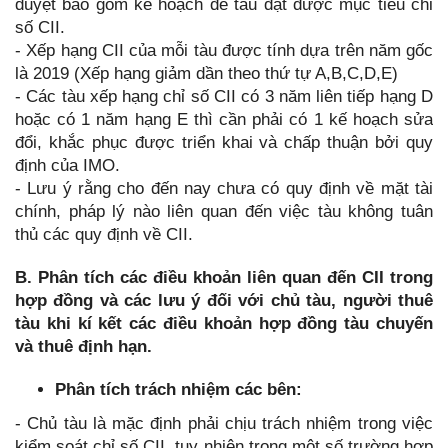
duyệt bao gồm kế hoạch để tàu đạt được mục tiêu chỉ
số CII.
- Xếp hạng CII của mỗi tàu được tính dựa trên năm gốc
là 2019 (Xếp hạng giảm dần theo thứ tự A,B,C,D,E)
- Các tàu xếp hạng chỉ số CII có 3 năm liên tiếp hạng D
hoặc có 1 năm hạng E thì cần phải có 1 kế hoạch sửa
đổi, khắc phục được triển khai và chấp thuận bởi quy
định của IMO.
- Lưu ý rằng cho đến nay chưa có quy định về mặt tài
chính, pháp lý nào liên quan đến việc tàu không tuân
thủ các quy định về CII.
B. Phân tích các điều khoản liên quan đến CII trong
hợp đồng và các lưu ý đối với chủ tàu, người thuê
tàu khi kí kết các điều khoản hợp đồng tàu chuyến
và thuê định hạn.
Phân tích trách nhiệm các bên:
- Chủ tàu là mặc định phải chịu trách nhiệm trong việc
kiểm soát chỉ số CII, tuy nhiên trong một số trường hợp