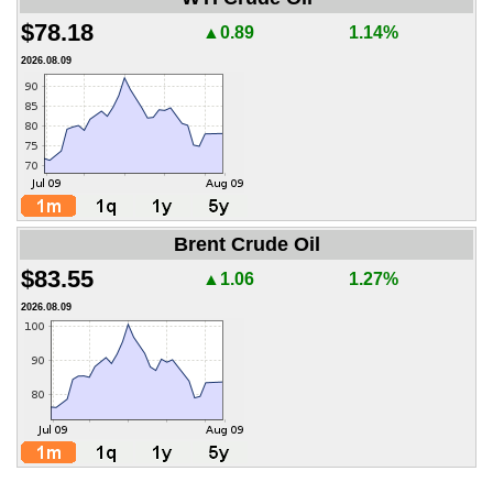
$78.18
▲0.89
1.14%
2026.08.09
Brent Crude Oil
$83.55
▲1.06
1.27%
2026.08.09