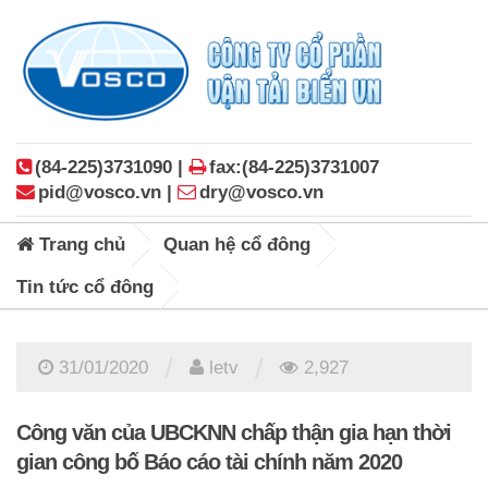
(84-225)3731090 |
fax:(84-225)3731007
pid@vosco.vn |
dry@vosco.vn
Trang chủ
Quan hệ cổ đông
Tin tức cổ đông
/
/
31/01/2020
letv
2,927
Công văn của UBCKNN chấp thận gia hạn thời
gian công bố Báo cáo tài chính năm 2020