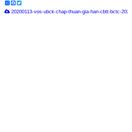
Share
Facebook
Twitter
20200113-vos-ubck-chap-thuan-gia-han-cbtt-bctc-2020