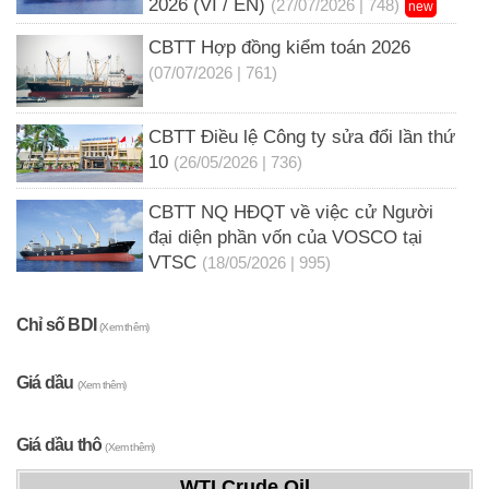
2026 (VI / EN)
(27/07/2026 | 748)
new
CBTT Hợp đồng kiểm toán 2026
(07/07/2026 | 761)
CBTT Điều lệ Công ty sửa đổi lần thứ
10
(26/05/2026 | 736)
CBTT NQ HĐQT về việc cử Người
đại diện phần vốn của VOSCO tại
VTSC
(18/05/2026 | 995)
Chỉ số BDI
(Xem thêm)
Giá dầu
(Xem thêm)
Giá dầu thô
(Xem thêm)
WTI Crude Oil