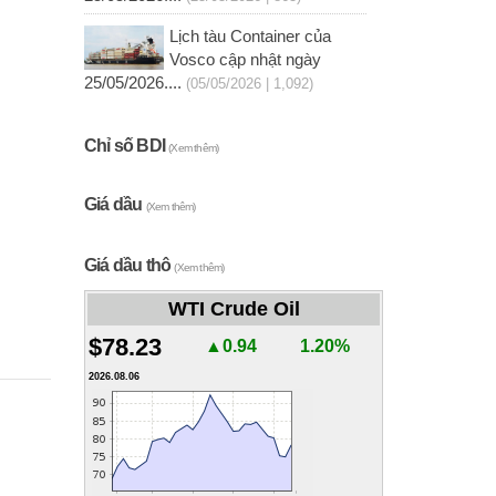
Lịch tàu Container của
Vosco cập nhật ngày
25/05/2026....
(05/05/2026 | 1,092)
Chỉ số BDI
(Xem thêm)
Giá dầu
(Xem thêm)
Giá dầu thô
(Xem thêm)
WTI Crude Oil
$78.23
▲0.94
1.20%
2026.08.06