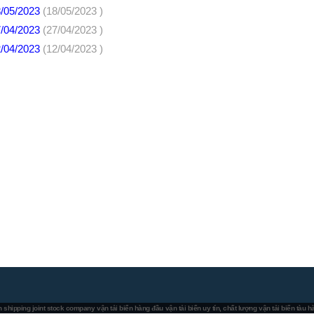
8/05/2023
(18/05/2023 )
7/04/2023
(27/04/2023 )
2/04/2023
(12/04/2023 )
 shipping joint stock company
vận tải biển hàng đầu
vận tải biển uy tín, chất lượng
vận tải biển tàu 