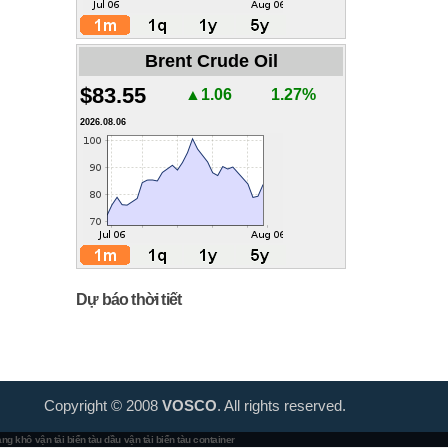
Brent Crude Oil
$83.55
▲1.06
1.27%
2026.08.06
Dự báo thời tiết
Copyright © 2008
VOSCO
. All rights reserved.
hàng khô
vận tải biển tàu dầu
vận tải biển tàu container