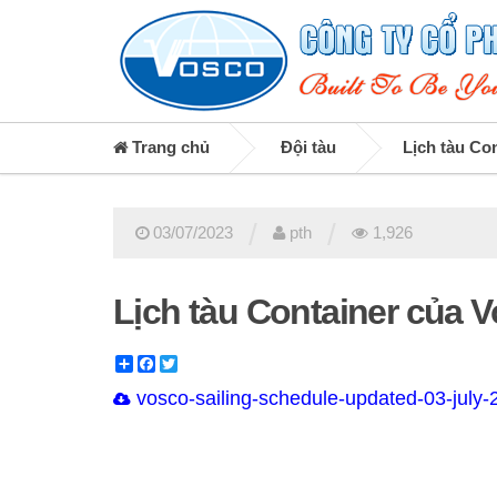
Trang chủ
Đội tàu
Lịch tàu Co
/
/
03/07/2023
pth
1,926
Lịch tàu Container của 
Share
Facebook
Twitter
vosco-sailing-schedule-updated-03-july-