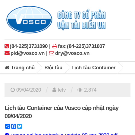
(84-225)3731090 |
fax:(84-225)3731007
pid@vosco.vn |
dry@vosco.vn
Trang chủ
Đội tàu
Lịch tàu Container
/
/
09/04/2020
letv
2,874
Lịch tàu Container của Vosco cập nhật ngày
09/04/2020
Share
Facebook
Twitter