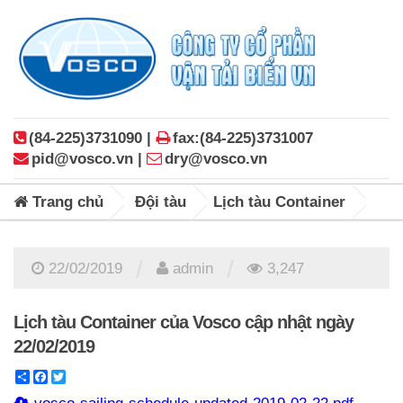
(84-225)3731090 |
fax:(84-225)3731007
pid@vosco.vn |
dry@vosco.vn
Trang chủ
Đội tàu
Lịch tàu Container
/
/
22/02/2019
admin
3,247
Lịch tàu Container của Vosco cập nhật ngày
22/02/2019
Share
Facebook
Twitter