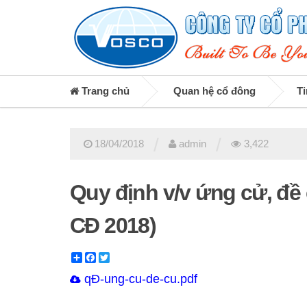
Trang chủ
Quan hệ cổ đông
Ti
/
/
18/04/2018
admin
3,422
Quy định v/v ứng cử, đ
CĐ 2018)
Share
Facebook
Twitter
qÐ-ung-cu-de-cu.pdf