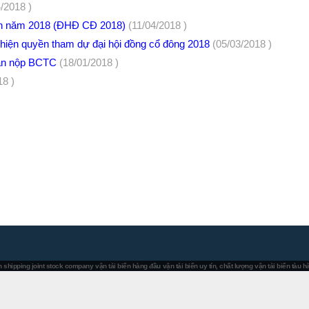
4/2018 )
iên năm 2018 (ĐHĐ CĐ 2018)
(11/04/2018 )
 hiện quyền tham dự đại hội đồng cổ đông 2018
(05/03/2018 )
hạn nộp BCTC
(18/01/2018 )
18 )
 shipping joint stock company
vận tải biển hàng đầu
vận tải biển uy tín, chất lượng
vận tải biển tàu 