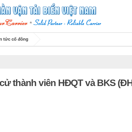
n tức cổ đông
ề cử thành viên HĐQT và BKS (Đ