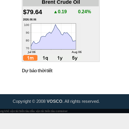
Brent Crude Oil
$79.64
▲0.19
0.24%
2026.08.06
Dự báo thời tiết
Copyright © 2008
VOSCO
. All rights reserved.
hàng khô
vận tải biển tàu dầu
vận tải biển tàu container