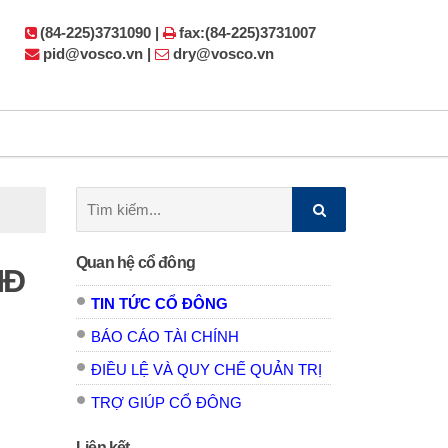
(84-225)3731090 |
fax:(84-225)3731007
pid@vosco.vn |
dry@vosco.vn
Tìm
kiếm:
Quan hệ cổ đông
HĐ
TIN TỨC CỔ ĐÔNG
BÁO CÁO TÀI CHÍNH
ĐIỀU LỆ VÀ QUY CHẾ QUẢN TRỊ
TRỢ GIÚP CỔ ĐÔNG
Liên kết