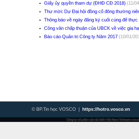
Giấy ủy quyền tham dự (ĐHĐ CĐ 2018)
(11/0
Thư mời: Dự Đại hội đồng cổ đông thường n
Thông báo về ngày đăng ký cuối cùng để thực
Công văn chấp thuận của UBCK về việc gia 
Báo cáo Quản trị Công ty Năm 2017
(10/01/20
© BP.Tin học VOSCO |
https://hotro.vosco.vn
Công ty cổ phần vận tải biển Việt Nam
Vietnam ocean