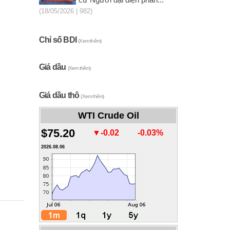
cử Người đại diện phần...
(18/05/2026 | 982)
Chỉ số BDI
(Xem thêm)
Giá dầu
(Xem thêm)
Giá dầu thô
(Xem thêm)
WTI Crude Oil
$75.20
▼-0.02
-0.03%
2026.08.06