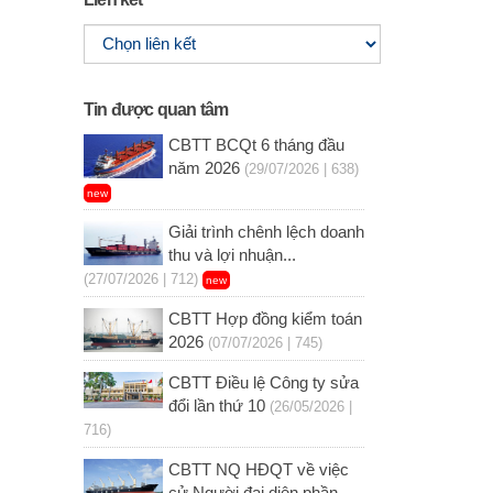
Tin được quan tâm
CBTT BCQt 6 tháng đầu
năm 2026
(29/07/2026 | 638)
new
Giải trình chênh lệch doanh
thu và lợi nhuận...
(27/07/2026 | 712)
new
CBTT Hợp đồng kiểm toán
2026
(07/07/2026 | 745)
CBTT Điều lệ Công ty sửa
đổi lần thứ 10
(26/05/2026 |
716)
CBTT NQ HĐQT về việc