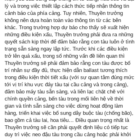
lý và trong việc thiết lập cách thức tiếp nhận thông tin
cảnh báo của phía cảng. Tuy nhiên, Thuyền trưởng
không nên dựa hoàn toàn vào thông tin từ các bên
khác. Trong trường hợp dự báo cho thấy sẽ xuất hiện
những điều kiện xấu, Thuyền trưởng phải đưa ra những
quyết sách kịp thời để đảm bảo rằng con tàu luôn ở tình
trạng sẵn sàng ngay lập tức. Trước khi các điều kiện
trở lên quá xấu, trong số những vấn đề liên quan thì
Thuyền trưởng sẽ phải đảm bảo rằng con tàu được bố
trí nhân sự đầy đủ, thực hiện dằn ballast tương thích
trong điều kiện thời tiết xấu (với sự quan tâm đúng mức
tới vị trí khu vực đáy tàu tại cầu cảng và trong cảng),
đảm bảo máy tàu sẵn sàng, và liên lạc chặt chẽ với
chính quyền cảng, bến tàu trong mối liên hệ về thời
gian và tính sẵn sàng cho việc dừng hoạt động làm
hàng, triển khai việc bổ sung dây buộc tàu (chống bão),
bao gồm cả tàu lai, hoa tiêu… Điều quan trọng nhất là
Thuyền trưởng sẽ cần phải quyết định liệu có tiếp tục
duy trì việc neo đậu tàu trong cầu cảng hoặc phải khởi