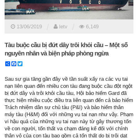
/
/
13/06/2019
letv
6,149
Tàu buộc cầu bị đứt dây trôi khỏi cầu – Một số
nguyên nhân và biện pháp phòng ngừa
Share
Facebook
Twitter
Sau sự gia tăng gần đây về tần suất xẩy ra các vụ tai
nạn liên quan đến nhiều con tàu đang buộc cầu đột ngột
bị đứt dây và trôi khỏi cầu tàu, Hội bảo hiểm Gard đã
thực hiện nhiều cuộc điều tra liên quan đến cả bảo hiểm
Trách nhiệm dân sự chủ tàu (P&I) và bảo hiểm thân
máy tàu (H&M) đối với những vụ tai nạn như vậy. Phạm
vi hậu quả của những vụ tai nạn này từ gây thương tổn
về con người, tổn thất va chạm đáng kể đối với chính
thân vỏ của con tàu bao gồm cả tổn thất do bị trôi dạt