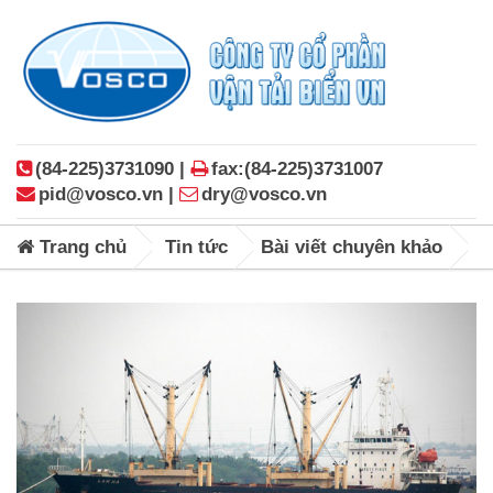
(84-225)3731090 |
fax:(84-225)3731007
pid@vosco.vn |
dry@vosco.vn
Trang chủ
Tin tức
Bài viết chuyên khảo