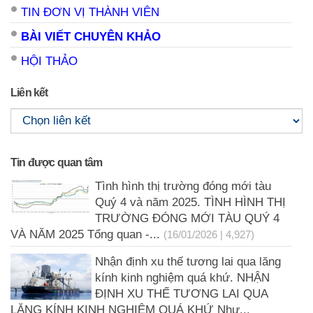
TIN ĐƠN VỊ THÀNH VIÊN
BÀI VIẾT CHUYÊN KHẢO
HỘI THẢO
Liên kết
Tin được quan tâm
Tình hình thị trường đóng mới tàu
Quý 4 và năm 2025. TÌNH HÌNH THỊ
TRƯỜNG ĐÓNG MỚI TÀU QUÝ 4
VÀ NĂM 2025 Tổng quan -...
(16/01/2026 | 4,927)
Nhận định xu thế tương lai qua lăng
kính kinh nghiệm quá khứ. NHẬN
ĐỊNH XU THẾ TƯƠNG LAI QUA
LĂNG KÍNH KINH NGHIỆM QUÁ KHỨ Như...