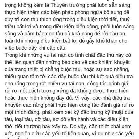
trọng không kém là Thuyền trưởng phải luôn sẵn sàng
thực hiện thêm các biện pháp phòng ngừa bổ sung để
duy trì con tàu thích ứng trong điều kiện thời tiết, thuỷ
triều bất lợi và trong điều kiện biển động, phải luôn sẵng
sàng và đảm bảo con tàu đủ khả năng để rời cầu an
toàn khi những điều kiện bất lợi đó gây khó khăn cho
việc buộc dây khi cập cầu.
Trong khi những vụ tai nạn có tính chất đặc thù này có
thể liên quan đến những báo cáo về các khiếm khuyết
của trang thiết bị chằng buộc tàu, hoặc sự sao nhãng,
thiếu quan tâm tới các dây buộc tàu thì kết quả điều tra
cho rằng trong rất nhiều vụ tai nạn, công tác đánh giá
rủi ro một cách tương xứng đã không được thực hiện
hoặc thực hiện không đầy đủ. Vì vậy, các nhà điều tra
khuyến cáo rằng phải thực hiện công tác đánh giá rủi ro
một thích đáng, phải xem xét kỹ đặc trưng kỹ thuật của
tàu, loại tàu, cỡ tàu, sơ đồ vận hành và các điều kiện
thời tiết thường hay xẩy ra. Do vậy, cần thiết phải xem
xét, nghiên cứu các yếu tố liên quan, ví dụ như các yếu