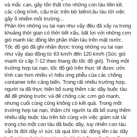
và mắc cạn, gây tổn thất cho những con tàu liền kề,
các công trình, cấu trúc trên bờ biển/cầu tàu tới việc
gây ô nhiễm môi trường...
Phần lớn những vụ tai nạn như vậy đều đã xẩy ra trong
khoảng thời gian có thời tiết xấu, bất lợi với những cơn
gió mạnh tác động lên phần thân tàu trên mặt nước.
Tốc độ gió đã ghi nhận được trong những vụ tai nạn
như vậy dao động từ 63 km/h đến 120 km/h (Sức gió
mạnh từ cấp 7-12 theo thang đo tốc độ gió). Trong một
trường hợp tai nạn, tốc độ gió trên thực tế được ước
tính cao hơn nhiều vì hiệu ứng phễu của các chồng
container trên cảng biển. Trong rất nhiều trường hợp,
người ta đã thực hiện bổ sung thêm các dây buộc tàu
để đề phòng trước và để chống các cơn gió mạnh,
nhưng cuối cùng cũng không có kết quả. Trong một
trường hợp tai nạn, thậm chí người ta đã bổ sung thêm
nhiều dây buộc tàu trên bờ cùng với việc giám sát tải
trọng cho một con tàu đã buộc dây, tuy nhiên con tàu
vẫn bị đứt dây vì sức tải quá lớn tác động lên các dây