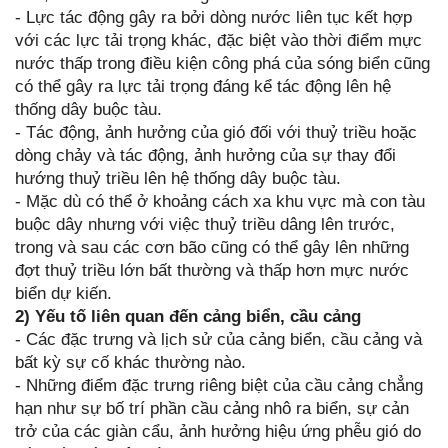
- Lực tác động gây ra bởi dòng nước liên tục kết hợp
với các lực tải trọng khác, đặc biệt vào thời điểm mực
nước thấp trong điều kiện công phá của sóng biển cũng
có thể gây ra lực tải trọng đáng kể tác động lên hệ
thống dây buộc tàu.
- Tác động, ảnh hưởng của gió đối với thuỷ triều hoặc
dòng chảy và tác động, ảnh hưởng của sự thay đổi
hướng thuỷ triều lên hệ thống dây buộc tàu.
- Mặc dù có thể ở khoảng cách xa khu vực mà con tàu
buộc dây nhưng với việc thuỷ triều dâng lên trước,
trong và sau các cơn bão cũng có thể gây lên những
đợt thuỷ triều lớn bất thường và thấp hơn mực nước
biển dự kiến.
2) Yếu tố liên quan đến cảng biển, cầu cảng
- Các đặc trưng và lịch sử của cảng biển, cầu cảng và
bất kỳ sự cố khác thường nào.
- Những điểm đặc trưng riêng biệt của cầu cảng chẳng
hạn như sự bố trí phần cầu cảng nhô ra biển, sự cản
trở của các giàn cẩu, ảnh hưởng hiệu ứng phễu gió do