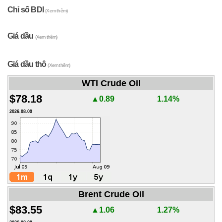
Chỉ số BDI
(Xem thêm)
Giá dầu
(Xem thêm)
Giá dầu thô
(Xem thêm)
WTI Crude Oil
$78.18
▲0.89
1.14%
2026.08.09
Brent Crude Oil
$83.55
▲1.06
1.27%