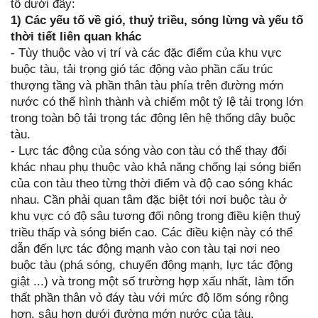
tố dưới đây:
1) Các yếu tố về gió, thuỷ triều, sóng lừng và yếu tố
thời tiết liên quan khác
- Tùy thuộc vào vị trí và các đặc điểm của khu vực
buộc tàu, tải trọng gió tác động vào phần cấu trúc
thượng tầng và phần thân tàu phía trên đường mớn
nước có thể hình thành và chiếm một tỷ lệ tải trọng lớn
trong toàn bộ tải trọng tác động lên hệ thống dây buộc
tàu.
- Lực tác động của sóng vào con tàu có thể thay đổi
khác nhau phụ thuộc vào khả năng chống lại sóng biển
của con tàu theo từng thời điểm và độ cao sóng khác
nhau. Cần phải quan tâm đặc biệt tới nơi buộc tàu ở
khu vực có độ sâu tương đối nông trong điều kiện thuỷ
triều thấp và sóng biển cao. Các điều kiện này có thể
dẫn đến lực tác động mạnh vào con tàu tại nơi neo
buộc tàu (phá sóng, chuyển động mạnh, lực tác động
giật ...) và trong một số trường hợp xấu nhất, làm tổn
thất phần thân vỏ đáy tàu với mức độ lõm sóng rộng
hơn, sâu hơn dưới đường mớn nước của tàu.