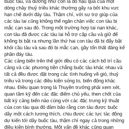
buộc tàu, và dường như còn là do hậu quả của một
dòng chảy thuỷ triều khác thường gây ra bởi khu vực
hạn chế dưới đáy tàu. Thậm chí, với sự trợ giúp của
các tàu lai cũng không thể ngăn chặn việc con tàu bị
mắc cạn sau đó. Trong một trường hợp tai nạn khác,
con tàu đã được các tàu lai hỗ trợ cập cầu và giữ để
không bị bật ra nhưng lần thứ hai con tàu đã bị đẩy bật
khỏi cầu tàu và sau đó bị mắc cạn, gây tổn thất đáng kể
phần đáy tàu.
Các cảng biển trên thế giới đều có các cách bố trí cầu
cảng và các phương tiện chằng buộc tàu khác nhau và
tất cả đều được đặt trong các tình huống về gió, thuỷ
triều và trong các điều kiện sóng to, biển động khác
nhau. Điều quan trọng là Thuyền trưởng phải xem xét,
quan tâm kỹ đến các đặc điểm chủ yếu, then chốt của
bất kỳ cảng biển nào cùng với các đặc trưng kỹ thuật
của con tàu qua đó đảm bảo rằng con tàu được buộc
dây một cách tương thích, chịu được các lực tác động
dự kiến tới dây buộc tàu, thậm chí ngay cả trong những
điều kiện bình thường. Một vấn đề khác cũng quan