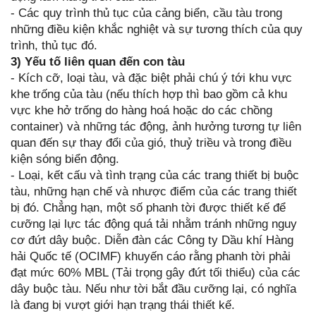
- Các quy trình thủ tục của cảng biển, cầu tàu trong
những điều kiện khắc nghiệt và sự tương thích của quy
trình, thủ tục đó.
3) Yếu tố liên quan đến con tàu
- Kích cỡ, loại tàu, và đặc biệt phải chú ý tới khu vực
khe trống của tàu (nếu thích hợp thì bao gồm cả khu
vực khe hở trống do hàng hoá hoặc do các chồng
container) và những tác động, ảnh hưởng tương tự liên
quan đến sự thay đổi của gió, thuỷ triều và trong điều
kiện sóng biển động.
- Loại, kết cấu và tình trạng của các trang thiết bị buộc
tàu, những hạn chế và nhược điểm của các trang thiết
bị đó. Chẳng hạn, một số phanh tời được thiết kế để
cưỡng lại lực tác động quá tải nhằm tránh những nguy
cơ đứt dây buộc. Diễn đàn các Công ty Dầu khí Hàng
hải Quốc tế (OCIMF) khuyến cáo rằng phanh tời phải
đạt mức 60% MBL (Tải trọng gây đứt tối thiểu) của các
dây buộc tàu. Nếu như tời bắt đầu cưỡng lại, có nghĩa
là đang bị vượt giới hạn trạng thái thiết kế.