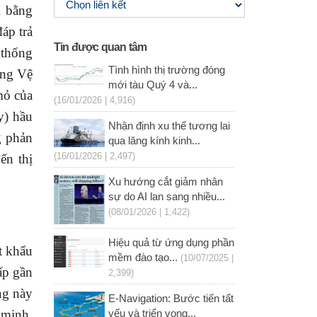
l bằng
áp trả
Tin được quan tâm
 thống
Tình hình thị trường đóng
ợng Vệ
mới tàu Quý 4 và...
mỏ của
(16/01/2026 | 4,916)
y) hầu
Nhận định xu thế tương lai
g phản
qua lăng kính kinh...
(16/01/2026 | 2,497)
ến thị
Xu hướng cắt giảm nhân
sự do AI lan sang nhiều...
(08/01/2026 | 1,422)
Hiệu quả từ ứng dụng phần
t khẩu
mềm đào tạo...
(10/07/2025 |
ấp gần
2,399)
ng này
E-Navigation: Bước tiến tất
 minh,
yếu và triển vọng...