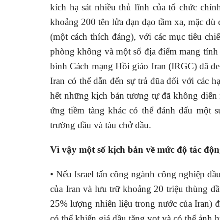
kích hạ sát nhiều thủ lĩnh của tổ chức chín
khoảng 200 tên lửa đạn đạo tầm xa, mặc dù ch
(một cách thích đáng), với các mục tiêu ch
phòng không và một số địa điểm mang tính c
binh Cách mạng Hồi giáo Iran (IRGC) đã đe 
Iran có thể dẫn đến sự trả đũa đối với các
hết những kịch bản tương tự đã không diễn
ứng tiềm tàng khác có thể đánh dấu một s
trường dầu và tàu chở dầu.
Vì vậy một số kịch bản về mức độ tác độ
• Nếu Israel tấn công ngành công nghiệp dầ
của Iran và lưu trữ khoảng 20 triệu thùng d
25% lượng nhiên liệu trong nước của Iran) 
có thể khiến giá dầu tăng vọt và có thể ảnh