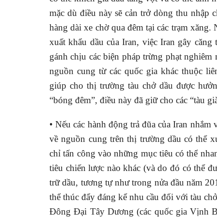
mặc dù điều này sẽ cản trở dòng thu nhập c
hàng dài xe chờ qua đêm tại các trạm xăng. N
xuất khẩu dầu của Iran, việc Iran gây căng 
gánh chịu các biện pháp trừng phạt nghiêm n
nguồn cung từ các quốc gia khác thuộc li
giúp cho thị trường tàu chở dầu được hưởn
“bóng đêm”, điều này đã giữ cho các “tàu già”
• Nếu các hành động trả đũa của Iran nhắm 
về nguồn cung trên thị trường dầu có thể x
chỉ tấn công vào những mục tiêu có thể nha
tiêu chiến lược nào khác (và do đó có thể đư
trữ dầu, tương tự như trong nửa đầu năm 201
thể thúc đẩy đáng kể nhu cầu đối với tàu chở
Đông Đại Tây Dương (các quốc gia Vịnh B