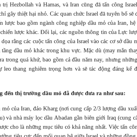
h trị Hezbollah và Hamas, và Iran cũng đã tấn công Israe
ỉ gây thiệt hại nhỏ. Các quan chức Israel đã tuyên bố sẽ đ
iến lược bao gồm ngành công nghiệp dầu mỏ của Iran, hệ
hiến lược khác. Đổi lại, các nguồn thông tin của Lực lư
dọa rằng các cuộc tấn công của Israel vào các cơ sở dầu 
 hạ tầng dầu mỏ khác trong khu vực. Mặc dù (may mắn tha
 ra trong quá khứ, bao gồm cả đầu năm nay, nhưng nhữn
ự leo thang nghiêm trọng hơn và sẽ tác động đáng kể đ
ng đến thị trường dầu mỏ đã được đưa ra như sau:
u mỏ của Iran, đảo Kharg (nơi cung cấp 2/3 lượng dầu xuấ
ầu) và nhà máy lọc dầu Abadan gần biên giới Iraq (cung c
được cho là những mục tiêu có khả năng nhất. Việc tấn cô
 hưởng tiêu cực đến mối quan hệ giữa Israel và những đồng