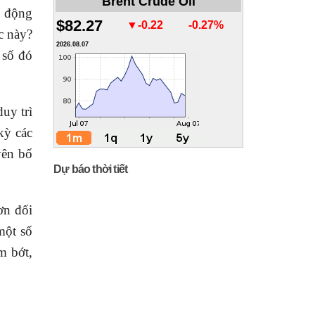
Brent Crude Oil
c động
$82.27
▼-0.22
-0.27%
c này?
2026.08.07
 số đó
uy trì
kỳ các
yên bố
Dự báo thời tiết
ơn đối
một số
m bớt,