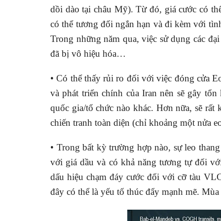
dồi dào tại châu Mỹ). Từ đó, giá cước có t
có thể tương đối ngắn hạn và đi kèm với tìn
Trong những năm qua, việc sử dụng các đại 
đã bị vô hiệu hóa…
• Có thể thấy rủi ro đối với việc đóng cửa E
và phát triển chính của Iran nên sẽ gây tổ
quốc gia/tổ chức nào khác. Hơn nữa, sẽ rất
chiến tranh toàn diện (chỉ khoảng một nửa eo
• Trong bất kỳ trường hợp nào, sự leo thang
với giá dầu và có khả năng tương tự đối vớ
dấu hiệu chạm đáy cước đối với cỡ tàu VLCC
đây có thể là yếu tố thúc đẩy mạnh mẽ. Mùa