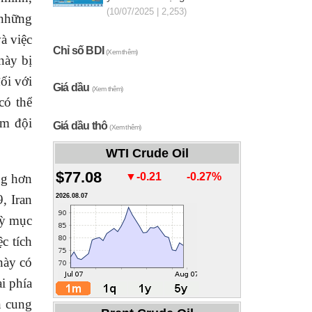
(10/07/2025 | 2,253)
 những
à việc
Chỉ số BDI
(Xem thêm)
này bị
ối với
Giá dầu
(Xem thêm)
có thể
ạm đội
Giá dầu thô
(Xem thêm)
WTI Crude Oil
$77.08
▼-0.21
-0.27%
ng hơn
, Iran
2026.08.07
kỳ mục
c tích
này có
i phía
n cung