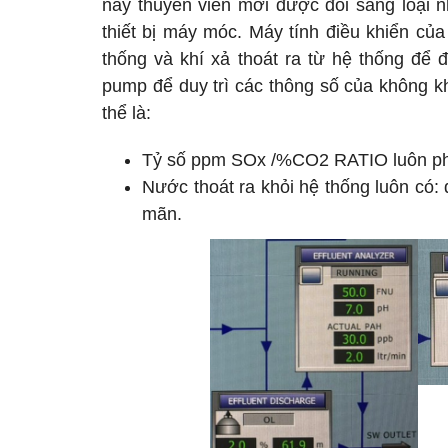
này thuyền viên mới được đổi sang loại 
thiết bị máy móc. Máy tính điều khiển của
thống và khí xả thoát ra từ hệ thống để
pump để duy trì các thông số của không k
thể là:
Tỷ số ppm SOx /%CO2 RATIO luôn phải 
Nước thoát ra khỏi hệ thống luôn có
mãn.