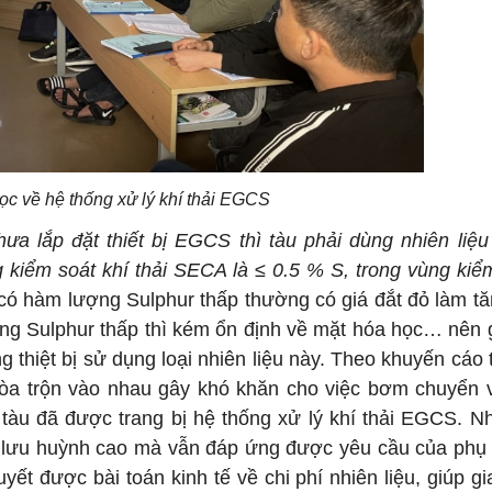
ọc về hệ thống xử lý khí thải EGCS
hưa lắp đặt thiết bị EGCS thì tàu phải dùng nhiên liệ
 kiểm soát khí thải SECA là ≤ 0.5 % S, trong vùng kiể
u có hàm lượng Sulphur thấp thường có giá đắt đỏ làm tă
ợng Sulphur thấp thì kém ổn định về mặt hóa học… nên 
thiệt bị sử dụng loại nhiên liệu này. Theo khuyến cáo t
òa trộn vào nhau gây khó khăn cho việc bơm chuyển 
n tàu đã được trang bị hệ thống xử lý khí thải EGCS. N
 lưu huỳnh cao mà vẫn đáp ứng được yêu cầu của phụ 
yết được bài toán kinh tế về chi phí nhiên liệu, giúp gi