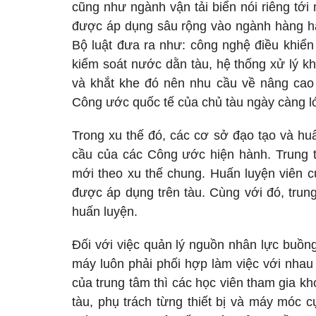
cũng như ngành vận tải biển nói riêng tớ
được áp dụng sâu rộng vào ngành hàng h
Bộ luật đưa ra như: công nghệ điều khiển đ
kiểm soát nước dằn tàu, hệ thống xử lý k
và khắt khe đó nên nhu cầu về nâng cao
Công ước quốc tế của chủ tàu ngày càng l
Trong xu thế đó, các cơ sở đạo tạo và hu
cầu của các Công ước hiện hành. Trung 
mới theo xu thế chung. Huấn luyện viên c
được áp dụng trên tàu. Cùng với đó, trun
huấn luyện.
Đối với việc quản lý nguồn nhân lực buồng
máy luôn phải phối hợp làm việc với nha
của trung tâm thì các học viên tham gia k
tàu, phụ trách từng thiết bị và máy móc 