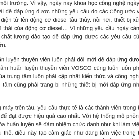
i môi trường. Vì vậy, ngày nay khoa học công nghệ ngà
ải để đáp ứng được những yêu cầu do các Công ước 
iện tử lên động cơ diesel tầu thủy, nồi hơi, thiết bị xử
hí thải của động cơ diesel… Vì những yêu cầu ngày cà
 chất lượng đào tạo để đáp ứng được các yêu cầu c
ớn.
ấn luyện thuyền viên luôn phải đổi mới để đáp ứng đư
tâm huấn luyện thuyền viên VOSCO cũng luôn luôn ph
ủa trung tâm luôn phải cập nhật kiến thức và công ng
g tâm cũng phải trang bị những thiết bị mới đáp ứng n
 máy trên tàu, yêu cầu thực tế là các thành viên trong
u để đạt được hiệu quả cao nhất. Với hệ thống mô phỏ
hóa huấn luyện sẽ đảm nhiệm chức danh như khi làm việ
cụ thể, điều này tạo cảm giác như đang làm việc trong