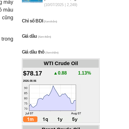
ng máy
(10/07/2025 | 2,249)
có màu
n cũng
Chỉ số BDI
(Xem thêm)
Giá dầu
(Xem thêm)
 trong
Giá dầu thô
(Xem thêm)
WTI Crude Oil
$78.17
▲0.88
1.13%
2026.08.06