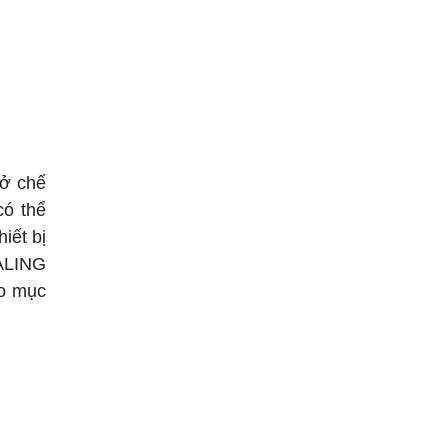
 ở chế
ó thể
iết bị
EALING
ho mục