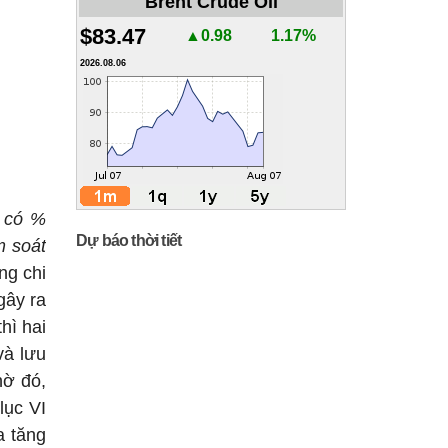
Brent Crude Oil
$83.47
▲0.98
1.17%
2026.08.06
u có %
Dự báo thời tiết
m soát
ng chi
gây ra
hì hai
và lưu
hờ đó,
lục VI
a tăng