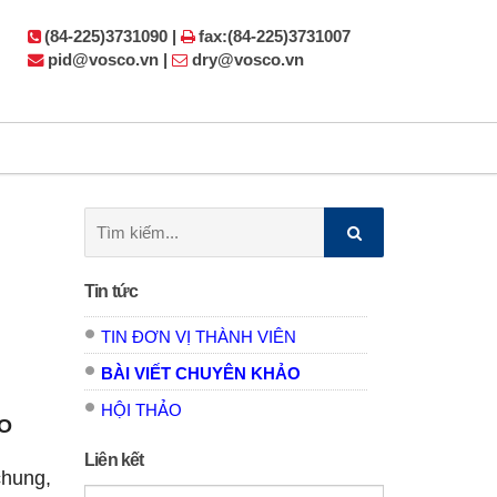
(84-225)3731090 |
fax:(84-225)3731007
pid@vosco.vn |
dry@vosco.vn
Tìm
kiếm:
Tin tức
TIN ĐƠN VỊ THÀNH VIÊN
BÀI VIẾT CHUYÊN KHẢO
HỘI THẢO
CO
Liên kết
chung,