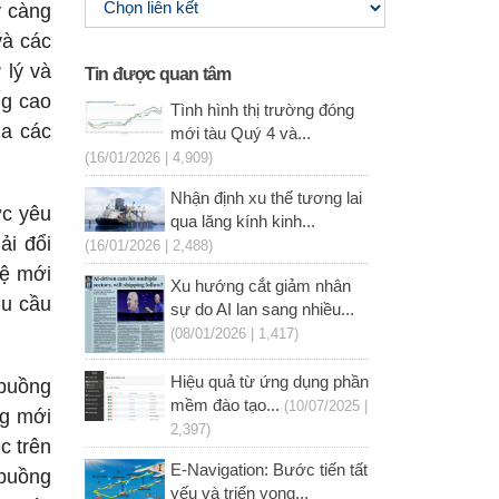
y càng
và các
 lý và
Tin được quan tâm
ng cao
Tình hình thị trường đóng
ủa các
mới tàu Quý 4 và...
(16/01/2026 | 4,909)
Nhận định xu thế tương lai
ợc yêu
qua lăng kính kinh...
ải đổi
(16/01/2026 | 2,488)
hệ mới
Xu hướng cắt giảm nhân
hu cầu
sự do AI lan sang nhiều...
(08/01/2026 | 1,417)
Hiệu quả từ ứng dụng phần
 buồng
mềm đào tạo...
(10/07/2025 |
ng mới
2,397)
c trên
E-Navigation: Bước tiến tất
 buồng
yếu và triển vọng...