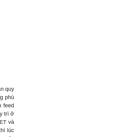
ẫn quy
ng phù
m feed
 trì ở
JET và
hì lúc