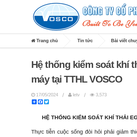
Trang chủ
Tin tức
Bài viết ch
Hệ thống kiểm soát khí
máy tại TTHL VOSCO
/
/
17/05/2024
letv
3,573
Share
Facebook
Twitter
HỆ THỐNG KIỂM SOÁT KHÍ THẢI 
Thực tiễn cuộc sống đòi hỏi phải giảm t