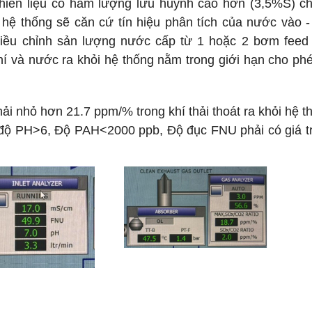
nhiên liệu có hàm lượng lưu huỳnh cao hơn (3,5%S) c
 hệ thống sẽ căn cứ tín hiệu phân tích của nước vào -
 điều chỉnh sản lượng nước cấp từ 1 hoặc 2 bơm feed
hí và nước ra khỏi hệ thống nằm trong giới hạn cho ph
nhỏ hơn 21.7 ppm/% trong khí thải thoát ra khỏi hệ t
: độ PH>6, Độ PAH<2000 ppb, Độ đục FNU phải có giá tr