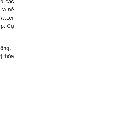
ho các
 ra hệ
 water
ép. Cụ
hống,
ị thỏa