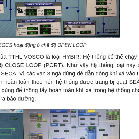
g EGCS hoạt động ở chế độ OPEN LOOP
ủa TTHL VOSCO là loại HYBIR: Hệ thống có thể chạy
 CLOSE LOOP (PORT). Như vậy hệ thống loại này c
 SECA. Vì các van 3 ngả dùng để dẫn dòng khí xả vào th
kín hoàn toàn theo nên hệ thống được trang bị quạt S
 dùng để thông tẩy hoàn toàn khí xả trong hệ thống c
 tra bảo dưỡng.