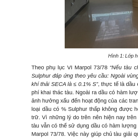
Hình 1: Lớp h
Theo phụ lục VI Marpol 73/78
“Nếu tàu c
Sulphur đáp ứng theo yêu cầu: Ngoài vùng
khí thải SECA là ≤ 0.1% S”
, thực tế là dầ
phí khai thác tàu. Ngoài ra dầu có hàm lư
ảnh hưởng xấu đến hoạt động của các trang 
loại dầu có % Sulphur thấp không được h
trữ. Vì những lý do trên nên hiện nay trê
tàu vẫn có thể sử dụng dầu có hàm lượng
Marpol 73/78. Việc này giúp chủ tàu giải qu